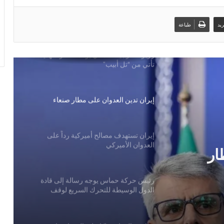
مصدر إيراني: يجب إخلاء مطاري دبي
وأبوظبي وميناءي الفجيرة وجبل علي فوراً إذا
يد
طباعة
هاجمت واشنطن بنى تحتية إيرانية
وزير الخارجية العماني يؤكد: أخطر التهديدات
تأتي من “تل أبيب”
إيران تدين العدوان على مطار صنعاء
إيران تستهدف مصالح أميركية رداً على
العدوان الأميركي
ار
رئيس حركة حماس يوجه رسالة إلى قادة
الدول الوسيطة للتحرك السريع لوقف
انتهاكات الاحتلال وإنجاح جهود الانتقال
للمرحلة التالية