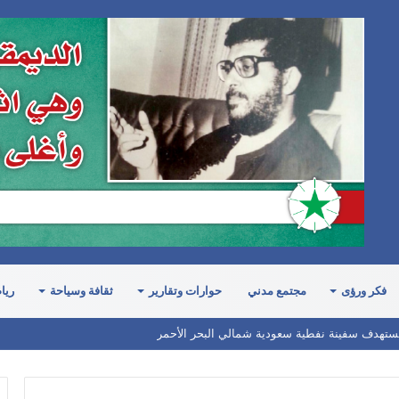
مصدر إيراني: يجب إخلاء مطاري دبي
وأبوظبي وميناءي الفجيرة وجبل علي فوراً إذا
هاجمت واشنطن بنى تحتية إيرانية
وزير الخارجية العماني يؤكد: أخطر التهديدات
تأتي من “تل أبيب”
إيران تدين العدوان على مطار صنعاء
إيران تستهدف مصالح أميركية رداً على
العدوان الأميركي
فكر ورؤى
مجتمع مدني
حوارات وتقارير
ثقافة وسياحة
ريا
ستهدف سفينة نفطية سعودية شمالي البحر الأحمر
رئيس حركة حماس يوجه رسالة إلى قادة
الدول الوسيطة للتحرك السريع لوقف
انتهاكات الاحتلال وإنجاح جهود الانتقال