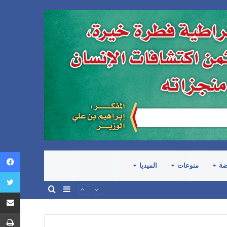
ضة
منوعات
الميديا
إضافة
بحث
عمود
عن
جانبي