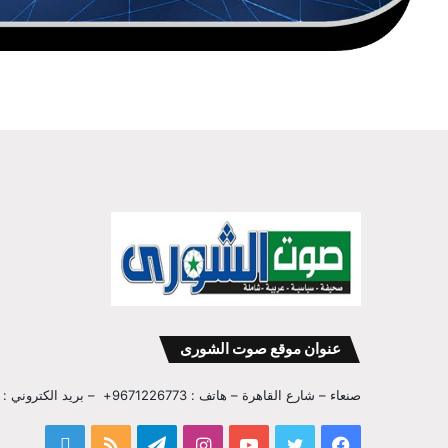
عنوان موقع صوت الشورى
صنعاء – شارع القاهرة – هاتف : 9671226773+ – بريد الكتروني : info@sawtalshoura.com
فيسبوك
تويتر
يوتيوب
انستقرام
تيلقرام
ملخص
قناة