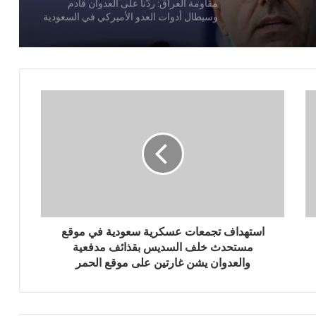
مقاومة العراق: ردّنا على العدوان قادم
وسيطال أدوات العدو الأميركي في السعودية
اليمن تدين العدوان السعودي على العراق
عراقتشي يبحث مع نظيريه العُماني
والسعودي الاستقرار في المنطقة
وزير خارجية إيران: باب المندب قضية تتجاوز
الإطار الإقليمي والمشكلات المرتبطة به تعود
جذورها إلى خلافات بين اليمن والسعودية
استهداف تجمعات عسكرية سعودية في موقع
مستحدث خلف السديس بقذائف مدفعية
والعدوان يشن غارتين على موقع الحمر