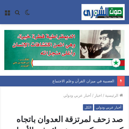
الوضع
بحث
الق
المظلم
عن
العصبية في ميزان القرآن وعلم الاجتماع
الرئيسية
/
اخبار
/
أخبار عربي ودولي
أخبار عربي ودولي
الكل
صد زحف لمرتزقة العدوان باتجاه