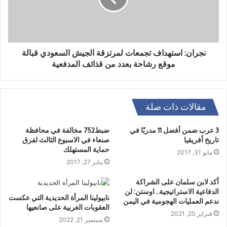
نجران: استهداف تجمعات لمرتزقة الجيش السعودي قبالة
موقع رشاحة بعدد من قذائف المدفعية
مقالات ذات صلة
3 عرب ضمن أفضل 11 مدربًا في
ضبط752 مخالفة في محافظة
تاريخ أفريقيا
صنعاء في الاسبوع الثالث لفرق
حماية المستهلك
مايو 31, 2017
يناير 27, 2017
أكد لابن سلمان على الشراكة
الدفاعية الاستراتيجية.. اوستن: لن
نابيولينا المرأة الحديدية التي عكست
ندعم العمليات الهجومية في اليمن
العقوبات الغربية على صانعيها
فبراير 20, 2021
سبتمبر 21, 2022