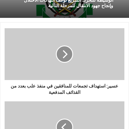
الوسيطة للتحرك السريع لوقف انتهاكات الاحتلال
وإنجاح جهود الانتقال للمرحلة التالية
عسير: استهداف تجمعات للمنافقين في منفذ علب بعدد من
القذائف المدفعية