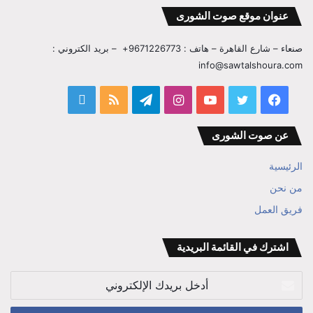
عنوان موقع صوت الشورى
صنعاء – شارع القاهرة – هاتف : 9671226773+ – بريد الكتروني :
info@sawtalshoura.com
فيسبوك
تويتر
يوتيوب
انستقرام
تيلقرام
ملخص
قناة
الموقع
المفكر
عن صوت الشورى
RSS
ابراهيم
الرئيسية
بن
من نحن
فريق العمل
علي
الوزير
اشترك في القائمة البريدية
أدخل
بريدك
الإلكتروني