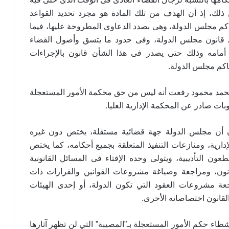
لك، إذ أن الهدف من تلك المادة هو مجرد تحديد القواعد
حاكم مجلس الدولة، وهى بصدد الدعاوى المطروحة عليها، فيما
قانون مجلس الدولة، وفى حدود ما يتسق وأصول القضاء
 أمامه وذلك حتى يصدر فى هذا الشأن قانون بالإجراءات
.
حاكم مجلس الدولة
حمد محمود رفعت أنه ليس من حق محكمة الأمور المستعجلة
.
ات صادر عن المحكمة الإدارية العليا
ن أن مجلس الدولة جهة قضائية مستقلة، يختص دون غيره
دارية، ومنازعات التنفيذ المتعلقة بجميع أحكامه، كما يختص
ون التأديبية، ويتولى وحده الإفتاء فى المسائل القانونية
انون، ومراجعة وصياغة مشروعات القوانين والقرارات ذات
عة مشروعات العقود التي تكون الدولة، أو إحدى الهيئات
.
 القانون اختصاصاته الأخرى
 حكم الأمور المستعجلة بـ”المصيبة” التي لن تظهر آثارها
عراقتشي يبحث مع نظيريه العُماني