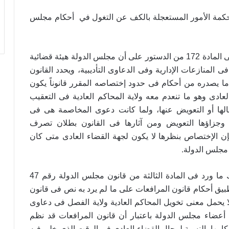
مة الأمور المستعجلة بالكف عن التغول في أحكام مجلس
وأوضح أن مؤدى النص فى المادة 172 من الدستور على أن مجلس الدولة هيئة قضائية
المنازعات الإدارية وفى الدعاوى التأديبية، ويحدد القانون
ما يصدره من أحكام فى حدود إختصاصه المقرر قانوناً يكون
لعادى وهو ما تنعدم معه ولاية المحاكم العادية فى التعقيب
الها أو التعويض عنها، ولما كانت دعوى المخاصمة هى فى
وجزاؤها التعويض ومن آثارها فى القانون بطلان تصرف
ن الإختصاص بنظرها لا يكون لجهة القضاء العادى متى كان
.
 مجلس الدولة
وأضاف: ولا يغير من ذلك ما ورد فى المادة الثالثة من قانون مجلس الدولة رقم 47
جوب تطبيق أحكام قانون المرافعات على ما لم يرد به نص فى قانون
 يحمل معنى تخويل المحاكم العادية ولاية الفصل فى دعاوى
أعضاء مجلس الدولة باعتبار أن قانون المرافعات قد نظم
امها بالنسبة لرجال القضاء العادى فى الوقت الذى خلى فيه