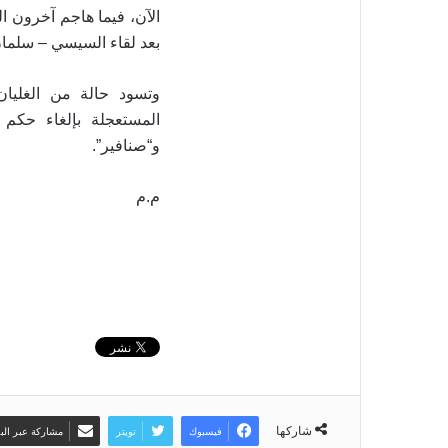
الآن، فيما هاجم آخرون 
بعد لقاء السيسي – سلما
وتسود حالة من الغلي
المستعجلة بإلغاء حكم ا
و“صنافير”.
م.م
شاركها
فيسبوك
تويتر
مشاركة عبر البر