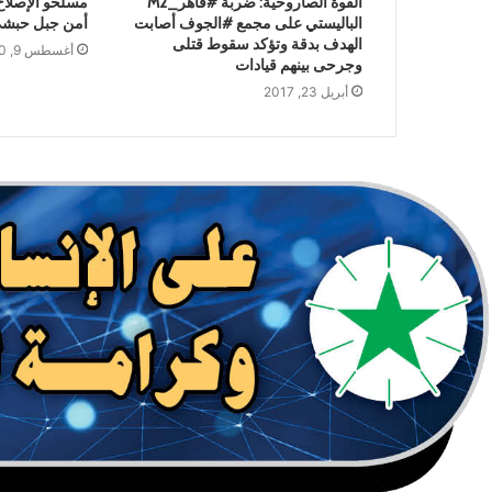
القوة الصاروخية: ضربة #قاهر_M2
مسلحو الإصلاح
الباليستي على مجمع #الجوف أصابت
أمن جبل حبش
الهدف بدقة وتؤكد سقوط قتلى
أغسطس 9, 2020
وجرحى بينهم قيادات
أبريل 23, 2017