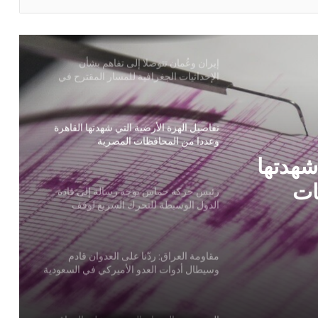
الإحداثيات الجغرافية للمسار المقترح في
هرمز
تفاصيل الهزة الأرضية التي شهدتها القاهرة
وعددا من المحافظات المصرية
رئيس حركة حماس يوجه رسالة إلى قادة
الدول الوسيطة للتحرك السريع لوقف
انتهاكات الاحتلال وإنجاح جهود الانتقال
للمرحلة التالية
الة
مقاومة العراق: ردّنا على العدوان قادم
لتحرك
وسيطال أدوات العدو الأميركي في السعودية
لال
لة
شهدتها
اليمن تدين العدوان السعودي على العراق
ات
عراقتشي يبحث مع نظيريه العُماني