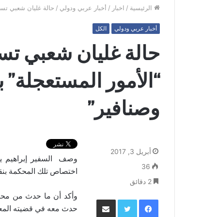
الرئيسية
/
اخبار
/
أخبار عربي ودولي
/
حالة غليان شعبي تسو
أخبار عربي ودولي
الكل
حالة غليان شعبي تس
“الأمور المستعجلة” 
وصنافير”
أبريل 3, 2017
وصف السفير إبراهيم يسر
36
اختصاص تلك المحكمة بنقض
2 دقائق
وأكد أن ما حدث من محك
فيسبوك
تويتر
مشاركة عبر البريد
حدث معه في قضيته المعا