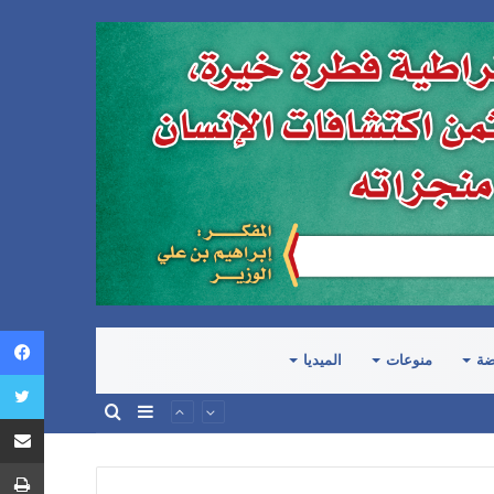
ضة
منوعات
الميديا
إضافة
بحث
عمود
عن
جانبي