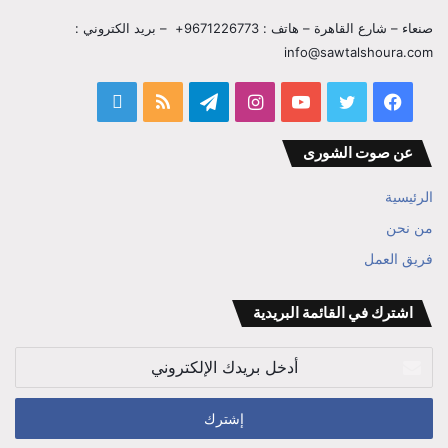
صنعاء – شارع القاهرة – هاتف : 9671226773+ – بريد الكتروني :
info@sawtalshoura.com
فيسبوك
تويتر
يوتيوب
انستقرام
تيلقرام
ملخص
قناة
الموقع
المفكر
عن صوت الشورى
RSS
ابراهيم
الرئيسية
بن
من نحن
فريق العمل
علي
الوزير
اشترك في القائمة البريدية
أدخل
بريدك
الإلكتروني