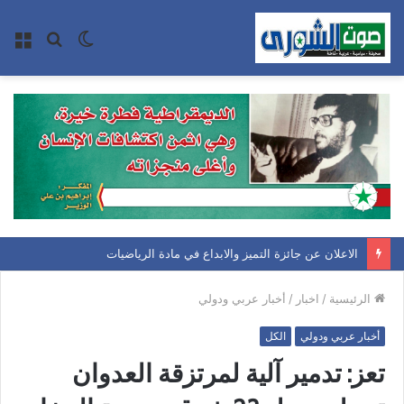
الوضع
بحث
الق
المظلم
عن
الاعلان عن جائزة التميز والابداع في مادة الرياضيات
الرئيسية
/
اخبار
/
أخبار عربي ودولي
أخبار عربي ودولي
الكل
تعز: تدمير آلية لمرتزقة العدوان