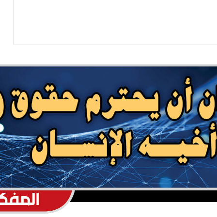
التصعيد
منصات الشحن البحري الدولية: شلل في
الموانئ السعودية
بحضور اتحاد القوى الشعبية .. منظمة انتصاف
تصدر تقريرا حقوقياً بعنوان “دماء بلا عدالة”