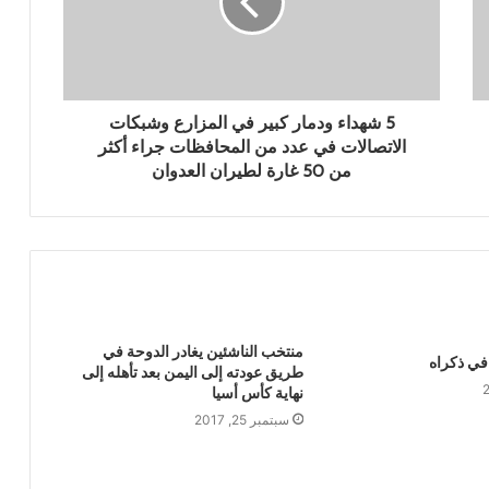
العدوان السعودي على اليمن
مجلس النواب يوجه رسالة للنظام السعودي
5 شهداء ودمار كبير في المزارع وشبكات
الاتصالات في عدد من المحافظات جراء أكثر
برئاسة الأستاذ النعيمي: مناقشة إعداد
من 50 غارة لطيران العدوان
الاستراتيجية الوطنية لمكافحة التهريب
الزراعي
القوات المسلحة تستهدف سفينة نفطية
سعودية شمالي البحر الأحمر
منتخب الناشئين يغادر الدوحة في
أضرار تفوق التصور تلحق بيمناء الحديدة جراء
 في ذكراه
طريق عودته إلى اليمن بعد تأهله إلى
العدوان السعودي
نهاية كأس أسيا
سبتمبر 25, 2017
بين ضغوط واشنطن ورسائل صنعاء… الرياض
في اختبار الانصياع للحق اليمني أو تكلفة