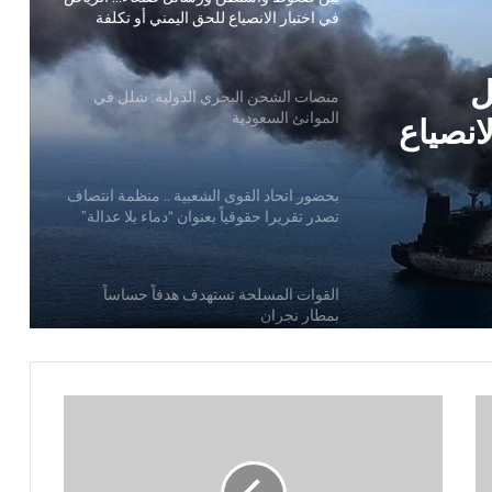
في اختبار الانصياع للحق اليمني أو تكلفة
التصعيد
ل
منصات الشحن البحري الدولية: شلل في
الموانئ السعودية
انصياع
يد
بحضور اتحاد القوى الشعبية .. منظمة انتصاف
تصدر تقريرا حقوقياً بعنوان “دماء بلا عدالة”
القوات المسلحة تستهدف هدفاً حساساً
بمطار نجران
الكشف عن سبب أزمة لقاحات الأطفال
أرقام صادمة لخسائر القطاع الاقتصادي جراء