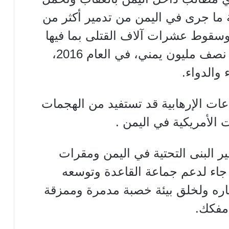
ة ما جرى في اليمن من تدمير أكثر من
، وسقوط عشرات آلاف القتلى بما فيها
حالات وفاة لنحو نصف مليون يمني، في العام 2016،
 والدواء
.
ات الإرهابية قد تستفيد من الهجمات
ت الأمريكية في اليمن .
ير البنى التحتية في اليمن ومقرات
القوات المسلحة تستهدف هدفاً حساساً
بمطار نجران
جاء لدعم جماعة القاعدة وتوسعه
اره ولخلق بيئة خصبة مدمرة وممزقة
الكشف عن سبب أزمة لقاحات الأطفال
مفكك.