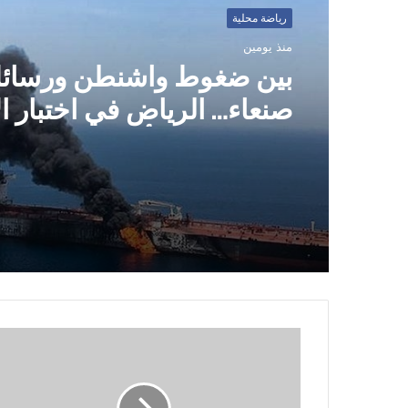
رياضة محلية
منذ يومين
بين ضغوط واشنطن ورسائ
صنعاء… الرياض في اختبار ال
للحق اليمني أو تكلفة التصع