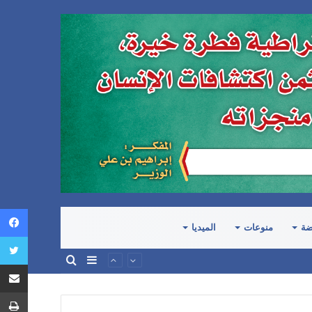
ضة
منوعات
الميديا
إضافة
بحث
عمود
عن
جانبي