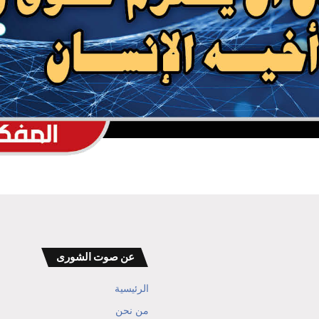
انهيار قوات الطوارئ التابعة للعدو السعودي
وصنعاء تثبت معادلة الردع
مصرع وإصابة المئات من مرتزقة العدو
السعودي وتدمير وإحراق عدد كبير من
معسكرات وتحشيدات العدو السعودي
عن صوت الشورى
الرئيسية
من نحن