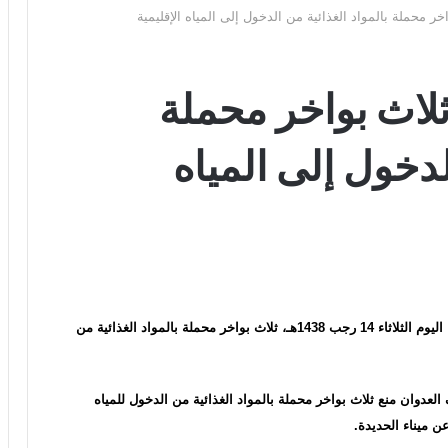
خر محملة بالمواد الغذائية من الدخول إلى المياه الإقليمية
ثلاث بواخر محملة
لدخول إلى المياه
استهداف ثاني سفينة سعودية في اقل من 24
ساعة
الدكتور بن حبتور يوجه رسالة هامة للنظام
السعودي
منع تحالف العدوان السعودي، اليوم الثلاثاء 14 رجب 1438هـ، ثلاث بواخر محملة بالمواد الغذائية من
القوات المسلحة تستهدف سفينة نفطية
سعودية شمالي البحر الأحمر
عدوان منع ثلاث بواخر محملة بالمواد الغذائية من الدخول للمياه
عن ميناء الحديدة.
أضرار تفوق التصور تلحق بيمناء الحديدة جراء