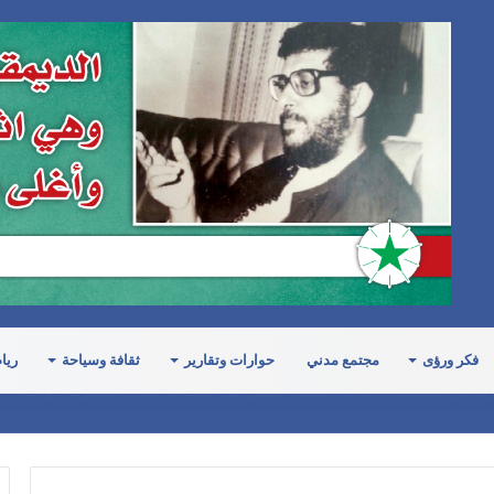
فكر ورؤى
مجتمع مدني
حوارات وتقارير
ثقافة وسياحة
ريا
ة: ليس بيد النظام السعودي سوى خيارين إمّا التصعيد وما يترتب عليه من كلفة باهظ