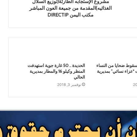
مشروع الإستجابه الطارئة(توزيع السلال
أضرار تفوق التصور تلحق بيمناء الحديدة جراء
العدوان السعودي
الغذائيه)المقدمة من جميعة العون المباشر
مكتب اليمن DIRECTIP
بين ضغوط واشنطن ورسائل صنعاء… الرياض
في اختبار الانصياع للحق اليمني أو تكلفة
التصعيد
صبري: السعودية صادرت الدبلوماسية اليمنية
وعطلت مشاريع القرارات الأممية التي تدين
سقوط ضحايا من النساء
الحديدة .. 50 غارة جوية استهدفت
جرائم الحرب المرتكبة في اليمن
 “عزاء نسائي” بمديرية
المنظر وكيلو 16 والمطار بمديرية
الحالي
العجري: ندعو أهلنا في المحافظات المحتلة
نوفمبر 3, 2018
للابتعاد عن أماكن تجمعات الإمداد العسكري
للعدوان السعودي
السياسي الأعلى يُبارك العملية النوعية
للقوات المسلحة اليمنية ضد تحشيدات العدو
السعودي