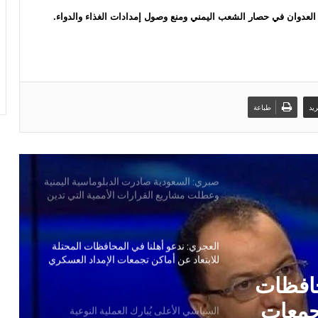
العدوان السعودي
العدوان في حصار الشعب اليمني ومنع وصول إمدادات الغذاء والدواء.
بين ضغوط واشنطن ورسائل صنعاء… الرياض
في اختبار الانصياع للحق اليمني أو تكلفة
التصعيد
يد
طباعة
صبري: السعودية صادرت الدبلوماسية اليمنية
وعطلت مشاريع القرارات الأممية التي تدين
جرائم الحرب المرتكبة في اليمن
العجري: ندعو أهلنا في المحافظات المحتلة
للابتعاد عن أماكن تجمعات الإمداد العسكري
للعدوان السعودي
السياسي الأعلى يُبارك العملية النوعية
للقوات المسلحة اليمنية ضد تحشيدات العدو
السعودي