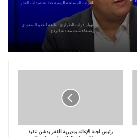
انهيار قوات الطوارئ التابعة للعدو السعودي
حافظات
لية
وصنعاء تثبت معادلة الردع
تجمعات
منية
السعودي
ي
مصرع وإصابة المئات من مرتزقة العدو
السعودي وتدمير وإحراق عدد كبير من
معسكرات وتحشيدات العدو السعودي
استهداف ثاني سفينة سعودية في اقل من 24
ساعة
الدكتور بن حبتور يوجه رسالة هامة للنظام
السعودي
القوات المسلحة تستهدف سفينة نفطية
سعودية شمالي البحر الأحمر
رئيس لجنة الإغاثه بمديرية القفر يدشن تنفيذ