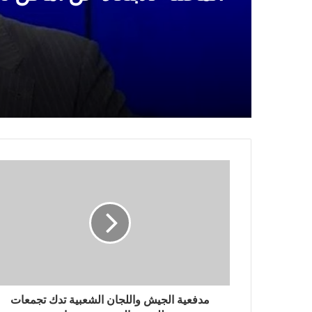
العجري: ندعو أهلنا في الم
السياسي الأعلى يُبارك العم
المحتلة للابتعاد عن أماكن 
النوعية للقوات المسلحة الي
الإمداد العسكري للعدوان 
ضد تحشيدات العدو السعود
مدفعية الجيش واللجان الشعبية تدك تجمعات