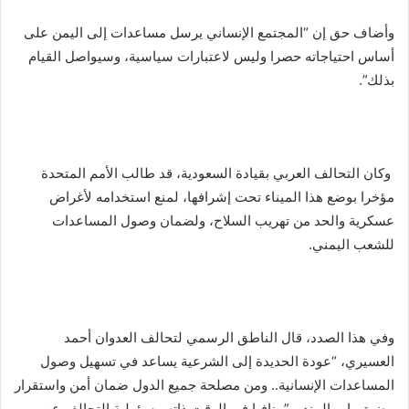
وأضاف حق إن “المجتمع الإنساني يرسل مساعدات إلى اليمن على
أساس احتياجاته حصرا وليس لاعتبارات سياسية، وسيواصل القيام
بذلك”.
وكان التحالف العربي بقيادة السعودية، قد طالب الأمم المتحدة
مؤخرا بوضع هذا الميناء تحت إشرافها، لمنع استخدامه لأغراض
عسكرية والحد من تهريب السلاح، ولضمان وصول المساعدات
للشعب اليمني.
وفي هذا الصدد، قال الناطق الرسمي لتحالف العدوان أحمد
العسيري، “عودة الحديدة إلى الشرعية يساعد في تسهيل وصول
المساعدات الإنسانية.. ومن مصلحة جميع الدول ضمان أمن واستقرار
مضيق باب المندب”، نافيا في الوقت ذاته مسؤولية التحالف عن