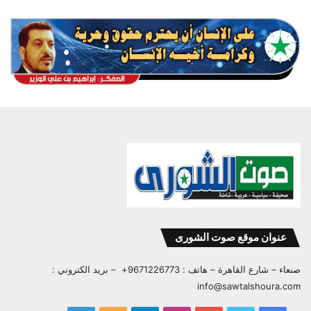
عنوان موقع صوت الشورى
صنعاء – شارع القاهرة – هاتف : 9671226773+ – بريد الكتروني :
info@sawtalshoura.com