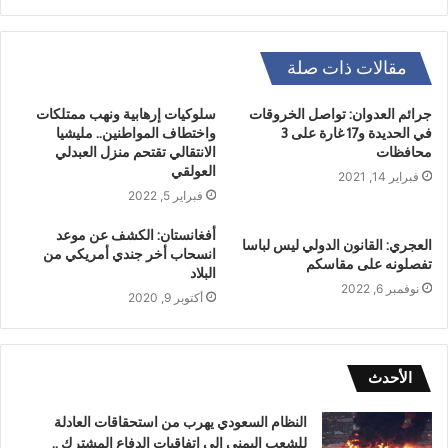
مقالات ذات صلة
جرائم العدوان: تواصل الخروقات
سلوكيات إرهابية ونهب ممتلكات
في الحديدة و17 غارة على 3
واختطاف المواطنين.. مليشيا
محافظات
الانتقالي تقتحم منزل العبدلي
العولقي
فبراير 14, 2021
فبراير 5, 2022
أفغانستان: الكشف عن موعد
العجري: القانون الدولي ليس لباسا
انسحاب أخر جندي أمريكي من
تفصلونه على مقاسكم
البلاد
نوفمبر 6, 2022
أكتوبر 9, 2020
الأحدث
النظام السعودي يهرب من استحقاقات العادلة
للشعب اليمني إلى اتفاقيات الدفاع المشترك ..