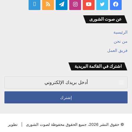
فيسبوك
تويتر
يوتيوب
انستقرام
تيلقرام
ملخص
قناة
الموقع
المفكر
عن صوت الشورى
RSS
ابراهيم
الرئيسية
بن
من نحن
فريق العمل
علي
الوزير
اشترك في القائمة البريدية
أدخل
بريدك
الإلكتروني
© حقوق النشر 2026، جميع الحقوق محفوظة لصوت الشورى |
تطوير