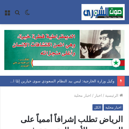
الوضع
بحث
الق
المظلم
عن
وكيل وزارة الخارجية: ليس بيد النظام السعودي سوى خيارين إمّا التصعيد وما يترتب عليه من كلفة باهظة أو الاعتراف بحقوق الشعب اليمني
الرئيسية
/
اخبار
/
اخبار محلية
اخبار محلية
الكل
الرياض تطلب إشرافاً أممياً على