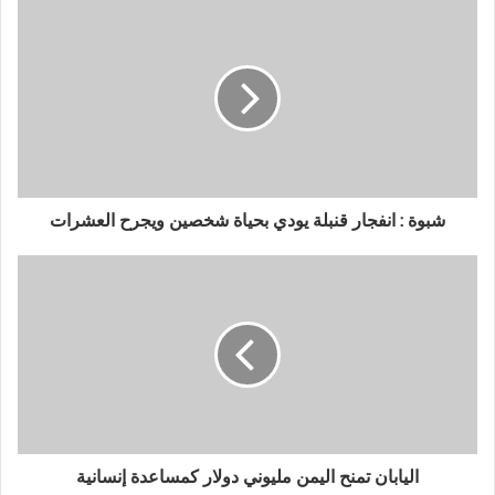
شبوة : انفجار قنبلة يودي بحياة شخصين ويجرح العشرات
اليابان تمنح اليمن مليوني دولار كمساعدة إنسانية