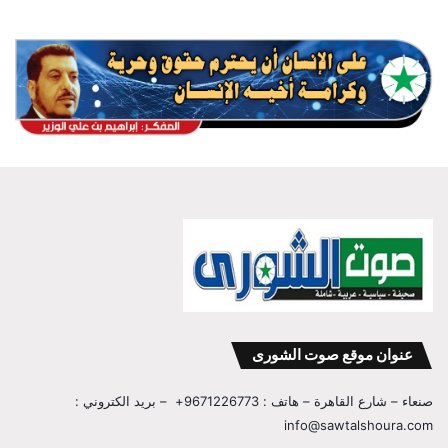
عنوان موقع صوت الشورى
صنعاء – شارع القاهرة – هاتف : 9671226773+ – بريد الكتروني :
info@sawtalshoura.com