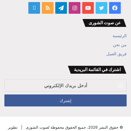
فيسبوك
تويتر
يوتيوب
انستقرام
تيلقرام
ملخص
قناة
الموقع
المفكر
عن صوت الشورى
RSS
ابراهيم
الرئيسية
بن
من نحن
فريق العمل
علي
الوزير
اشترك في القائمة البريدية
أدخل
بريدك
الإلكتروني
© حقوق النشر 2026، جميع الحقوق محفوظة لصوت الشورى |
تطوير