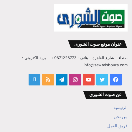
عنوان موقع صوت الشورى
صنعاء – شارع القاهرة – هاتف : 9671226773+ – بريد الكتروني :
info@sawtalshoura.com
فيسبوك
تويتر
يوتيوب
انستقرام
تيلقرام
ملخص
قناة
الموقع
المفكر
عن صوت الشورى
RSS
ابراهيم
الرئيسية
بن
من نحن
فريق العمل
علي