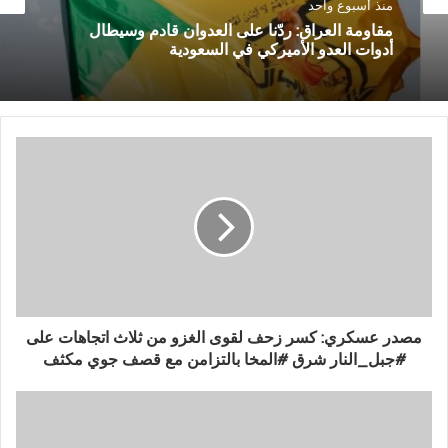
منذ أسبوع واحد
مقاومة العراق: ردّنا على العدوان قادم وسيطال
أدوات العدو الأميركي في السعودية
مصدر عسكري: كسر زحف لقوى الغزو من ثلاث اتجاهات على
#جبل_النار شرق #المخا بالتزامن مع قصف جوي مكثف